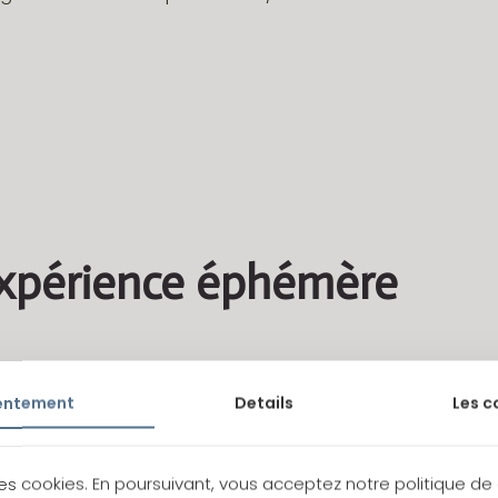
xpérience éphémère
s mamans
ne doit pas être simplement lui faire un cadeau p
entement
Details
Les c
amour.
n acte réfléchi, sa couleur préférée, son parfum préféré, s
des cookies. En poursuivant, vous acceptez notre politique de