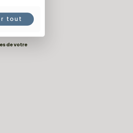
er tout
idéal
pour sa
es de votre