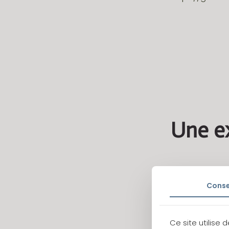
Une e
Célébrer le
Cons
exprimer son 
Ce doit être u
Ce site utilise 