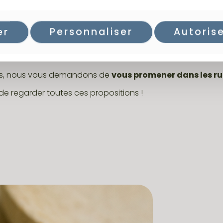
s ou mes boucles d'oreilles.
er
Personnaliser
Autoris
est une commune où chacun peut trouver le cadeau 
e obligé d'aller sur internet.
is, nous vous demandons de
vous promener dans les ru
de regarder toutes ces propositions !