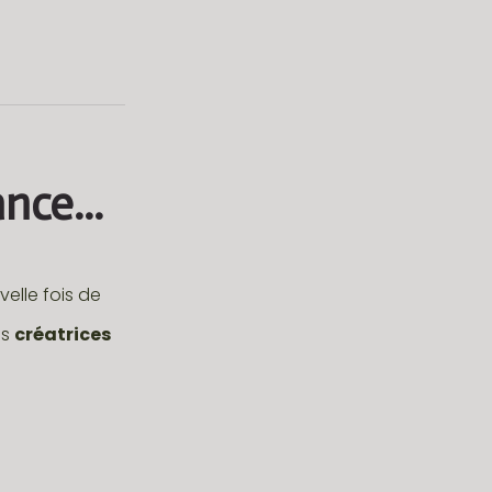
nce...
elle fois de
es
créatrices