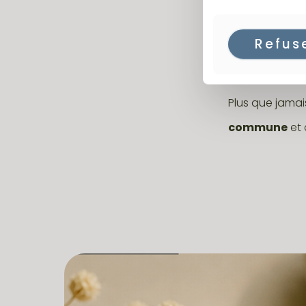
pour les bague
Refus
Saint-Amour 
maman sans êtr
Plus que jama
commune
et 