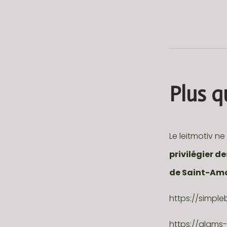
Plus q
Le leitmotiv n
privilégier d
de Saint-Am
https://simpl
https://glams