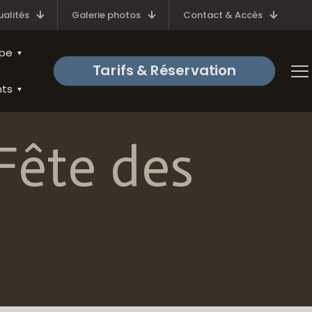
ualités
Galerie photos
Contact & Accès
upe
Tarifs & Réservation
nts
Fête des