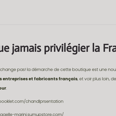
ue jamais privilégier la Fra
e change pas! la démarche de cette boutique est une nouv
es entreprises et fabricants français
, et voir plus loin, d
our
.
ebooklet.com/chandlprsentation
-gaelle-marini.sumupstore.com/